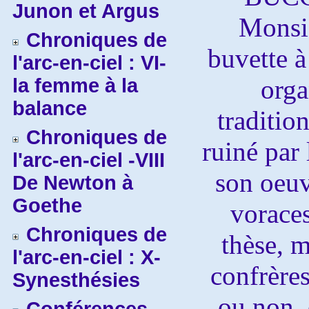
Junon et Argus
Monsie
Chroniques de
buvette à
l'arc-en-ciel : VI-
la femme à la
orga
balance
traditio
Chroniques de
ruiné par 
l'arc-en-ciel -VIII
son oeuvr
De Newton à
Goethe
voraces
Chroniques de
thèse, m
l'arc-en-ciel : X-
confrères
Synesthésies
ou non, 