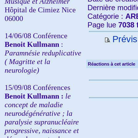
Musique et Alzheimer
Dernière modifi
Hôpital de Cimiez Nice
Catégorie :
AR
06000
Page lue
7038 
14/06/08 Conférence
Prévis
Benoit Kullmann
:
Paramnésie reduplicative
( Magritte et la
Réactions à cet article
neurologie)
15/09/08
Conférences
Benoit Kullmann :
l
e
concept de maladie
neurodégénérative ; la
paralysie supranucléaire
progressive, naissance et