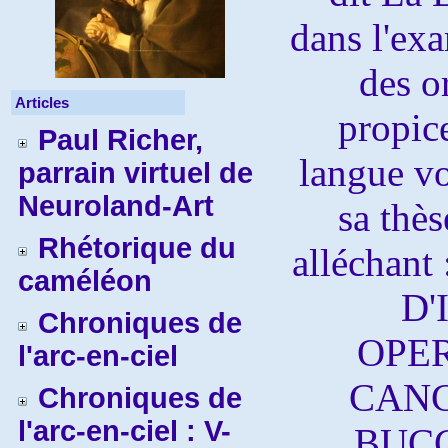
dans l'exa
des or
Articles
propice
Paul Richer,
langue voi
parrain virtuel de
Neuroland-Art
sa thès
Rhétorique du
alléchan
caméléon
D'
Chroniques de
OPER
l'arc-en-ciel
CANC
Chroniques de
l'arc-en-ciel : V-
BUCCA