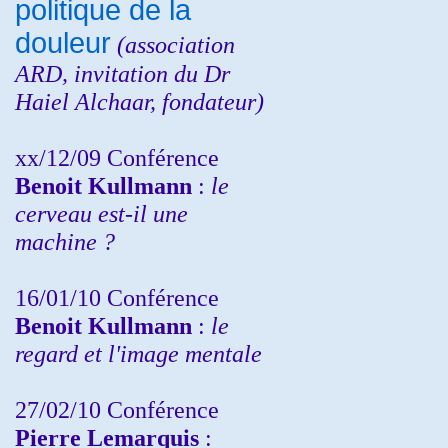
politique de la
douleur
(
association
ARD,
invitation
du Dr
Haiel Alchaar, fondateur)
xx/12/09 Conférence
Benoit Kullmann
:
le
cerveau est-il une
machine ?
16/01/10 Conférence
Benoit Kullmann
:
le
regard et l'image mentale
27/02/10 Conférence
P
ierre Lemarquis
: