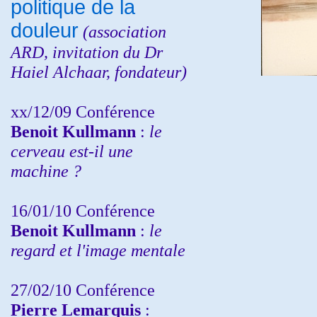
politique de la
douleur
(
association
ARD,
invitation
du Dr
Haiel Alchaar, fondateur)
xx/12/09 Conférence
Benoit Kullmann
:
le
cerveau est-il une
machine ?
16/01/10 Conférence
Benoit Kullmann
:
le
regard et l'image mentale
27/02/10 Conférence
P
ierre Lemarquis
: