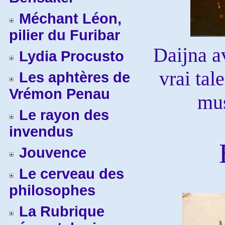
Méchant Léon,
pilier du Furibar
Daijna av
Lydia Procusto
vrai tal
Les aphtères de
Vrémon Penau
mus
Le rayon des
invendus
Jouvence
Le cerveau des
philosophes
La Rubrique