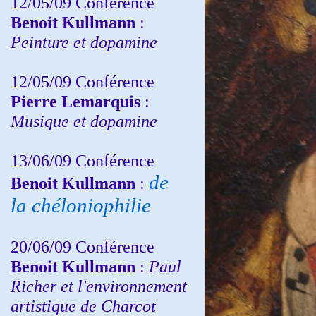
12/05/09 Conférence
Benoit Kullmann
:
Peinture et dopamine
12/05/09 Conférence
Pierre Lemarquis
:
Musique et dopamine
13/06/09 Conférence
de
Benoit Kullmann
:
la chéloniophilie
20/06/09 Conférence
Benoit Kullmann
:
Paul
Richer et l'environnement
artistique de Charcot