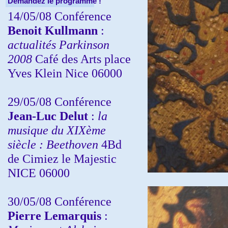
Demandez le programme !
14/05/08 Conférence
Benoit Kullmann
:
actualités Parkinson
2008
Café des Arts place
Yves Klein Nice 06000
29/05/08 Conférence
Jean-Luc Delut
:
la
musique du XIXème
siècle : Beethoven
4Bd
de Cimiez le Majestic
NICE 06000
30/05/08 Conférence
Pierre Lemarquis
: