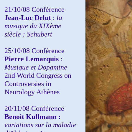
21/10/08 Conférence
Jean-Luc Delut
:
la
musique du XIXème
siècle : Schubert
25/10/08 Conférence
Pierre Lemarquis
:
Musique et Dopamine
2nd World Congress on
Controversies in
Neurology Athènes
20/11/08
Conférence
Benoit Kullmann :
variations sur la maladie