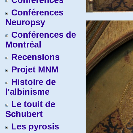
Conférences
Conférences
Neuropsy
Conférences de
Montréal
Recensions
Projet MNM
Histoire de
l'albinisme
Le touit de
Schubert
Les pyrosis