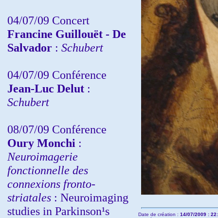
04/07/09 Concert
Francine Guillouët - De
Salvador
:
Schubert
04/07/09 Conférence
Jean-Luc Delut
:
Schubert
08/07/09 Conférence
Oury Monchi
:
Neuroimagerie
fonctionnelle des
connexions fronto-
striatales
: Neuroimaging
studies in Parkinson¹s
Date de création :
14/07/2009 : 22