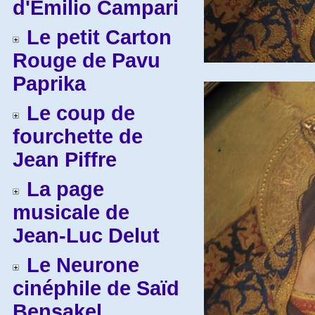
d'Emilio Campari
Le petit Carton
Rouge de Pavu
Paprika
Le coup de
fourchette de
Jean Piffre
La page
musicale de
Jean-Luc Delut
Le Neurone
cinéphile de Saïd
Bensakel