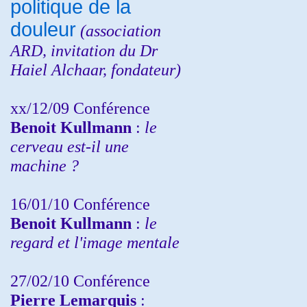
politique de la
douleur
(
association
ARD,
invitation
du Dr
Haiel Alchaar, fondateur)
xx/12/09 Conférence
Benoit Kullmann
:
le
cerveau est-il une
machine ?
16/01/10 Conférence
Benoit Kullmann
:
le
regard et l'image mentale
27/02/10 Conférence
P
ierre Lemarquis
: