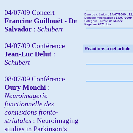
04/07/09 Concert
Date de création :
14/07/2009 : 22
Dernière modification :
14/07/2009 
Francine Guillouët - De
Catégorie :
Drôle de Musée
Page lue
7071 fois
Salvador
:
Schubert
04/07/09 Conférence
Réactions à cet article
Jean-Luc Delut
:
Schubert
08/07/09 Conférence
Oury Monchi
:
Neuroimagerie
fonctionnelle des
connexions fronto-
striatales
: Neuroimaging
studies in Parkinson¹s