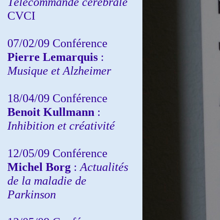
Télécommande cérébrale
CVCI
07/02/09 Conférence
Pierre Lemarquis
:
Musique et Alzheimer
18/04/09 Conférence
Benoit Kullmann
:
Inhibition et créativité
12/05/09 Conférence
Michel Borg
:
Actualités
de la maladie de
Parkinson