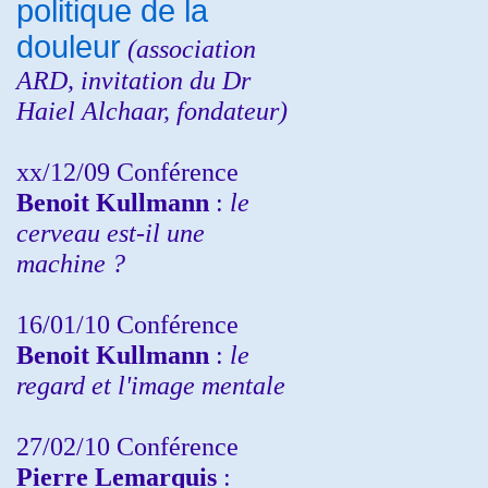
politique de la
douleur
(
association
ARD,
invitation
du Dr
Haiel Alchaar, fondateur)
xx/12/09 Conférence
Benoit Kullmann
:
le
cerveau est-il une
machine ?
16/01/10 Conférence
Benoit Kullmann
:
le
regard et l'image mentale
27/02/10 Conférence
P
ierre Lemarquis
: