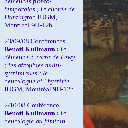
démences fronto-
temporales ; la chorée de
Huntington
IUGM,
Montréal 9H-12h
23/09/08
Conférences
Benoit Kullmann :
la
démence à corps de Lewy
; les atrophies multi-
systémiques ; le
neurologue et l'hystérie
IUGM, Montréal 9H-12h
2/10/08
Conférence
Benoit Kullmann :
la
neurologie au féminin