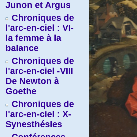
Junon et Argus
Chroniques de
l'arc-en-ciel : VI-
la femme à la
balance
Chroniques de
l'arc-en-ciel -VIII
De Newton à
Goethe
Chroniques de
l'arc-en-ciel : X-
Synesthésies