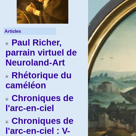
Articles
Paul Richer,
parrain virtuel de
Neuroland-Art
Rhétorique du
caméléon
Chroniques de
l'arc-en-ciel
Chroniques de
l'arc-en-ciel : V-