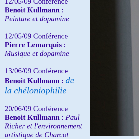
12/05/09 Conférence
Benoit Kullmann
:
Peinture et dopamine
12/05/09 Conférence
Pierre Lemarquis
:
Musique et dopamine
13/06/09 Conférence
de
Benoit Kullmann
:
la chéloniophilie
20/06/09 Conférence
Benoit Kullmann
:
Paul
Richer et l'environnement
artistique de Charcot