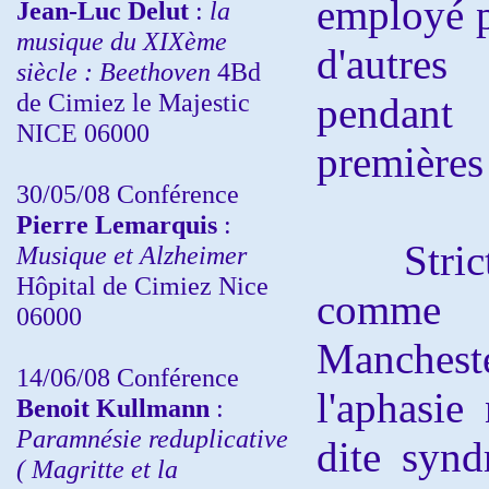
employé pa
Jean-Luc Delut
:
la
musique du XIXème
d'autre
siècle : Beethoven
4Bd
de Cimiez le Majestic
pendant
NICE 06000
premières
30/05/08 Conférence
Pierre Lemarquis
:
Stricto 
Musique et Alzheimer
Hôpital de Cimiez Nice
comme 
06000
Manchest
14/06/08 Conférence
l'aphasie
Benoit Kullmann
:
Paramnésie reduplicative
dite syn
( Magritte et la