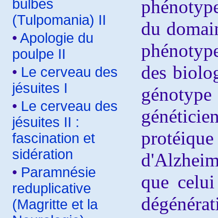
bulbes
phénotyp
(Tulpomania) II
du domain
•
Apologie du
phénotype
poulpe II
des biolog
•
Le cerveau des
jésuites I
génoty
•
Le cerveau des
génétic
jésuites II :
protéi
fascination et
sidération
d'Alzhei
•
Paramnésie
que celu
reduplicative
dégénérat
(Magritte et la