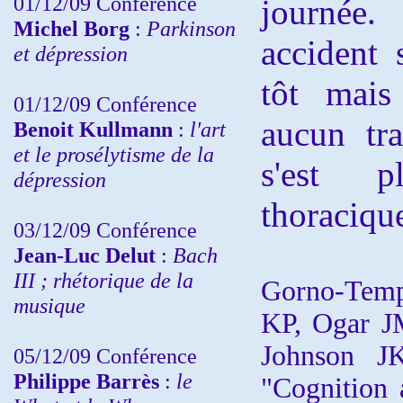
01/12/09 Conférence
journée.
Michel Borg
:
Parkinson
accident
et dépression
tôt mais
01/12/09 Conférence
aucun tra
Benoit Kullmann
:
l'art
et le prosélytisme de la
s'est p
dépression
thoracique
03/12/09 Conférence
Jean-Luc Delut
:
Bach
III ; rhétorique de la
Gorno-Temp
musique
KP, Ogar J
Johnson J
05/12/09 Conférence
Philippe Barrès
:
le
"Cognition 