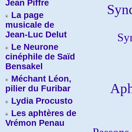
Jean Piffre
Syn
La page
musicale de
Jean-Luc Delut
Sy
Le Neurone
cinéphile de Saïd
Bensakel
Méchant Léon,
Aph
pilier du Furibar
Lydia Procusto
Les aphtères de
Vrémon Penau