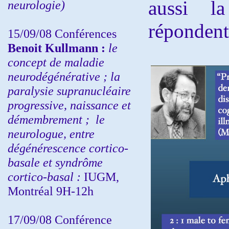
aussi l
neurologie)
répondent 
15/09/08
Conférences
Benoit Kullmann :
l
e
concept de maladie
neurodégénérative ; la
paralysie supranucléaire
progressive, naissance et
démembrement ;
le
neurologue, entre
dégénérescence cortico-
basale et syndrôme
cortico-basal :
IUGM,
Montréal 9H-12h
17/09/08 Conférence