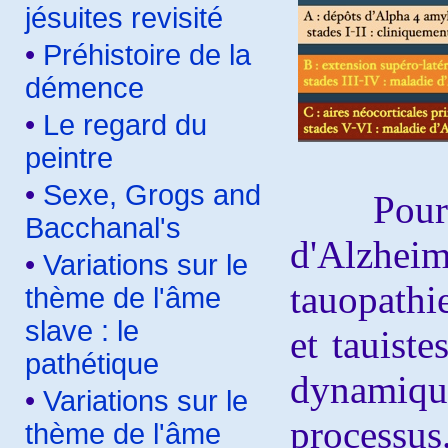
jésuites revisité
•
Préhistoire de la
démence
•
Le regard du
peintre
•
Sexe, Grogs and
Pour De
Bacchanal's
d'Alzhe
•
Variations sur le
tauopathi
thème de l'âme
slave : le
et tauiste
pathétique
dynamiq
•
Variations sur le
processus
thème de l'âme