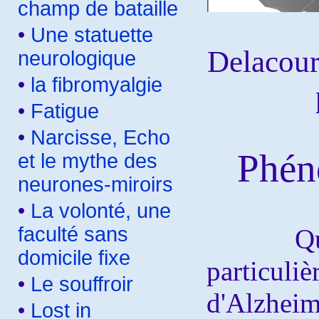
champ de bataille
•
Une statuette
Delacourt
neurologique
•
la fibromyalgie
•
Fatigue
•
Narcisse, Echo
Phén
et le mythe des
neurones-miroirs
•
La volonté, une
faculté sans
Qu'il 
domicile fixe
particu
•
Le souffroir
d'Alzhe
•
Lost in