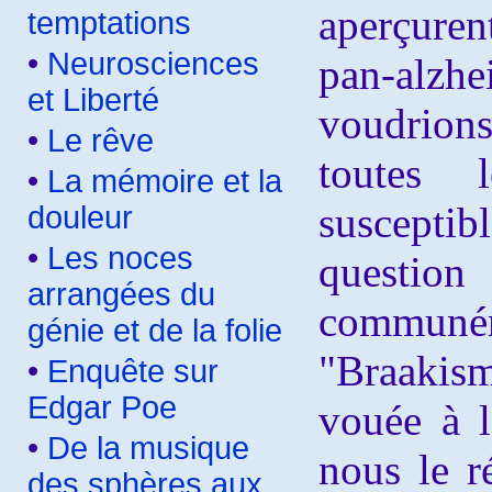
aperçuren
temptations
•
Neurosciences
pan-al
et Liberté
voudrion
•
Le rêve
toutes l
•
La mémoire et la
suscept
douleur
•
Les noces
questio
arrangées du
commu
génie et de la folie
"Braakism
•
Enquête sur
Edgar Poe
vouée à 
•
De la musique
nous le r
des sphères aux