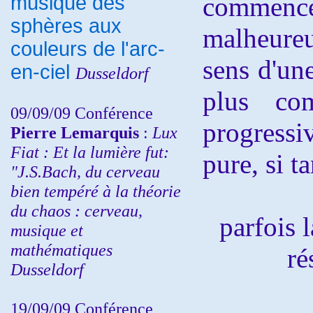
musique des
commen
sphères aux
malheureu
couleurs de l'arc-
sens d'un
en-ciel
Dusseldorf
plus com
09/09/09 Conférence
progressi
Pierre Lemarquis
:
Lux
Fiat : Et la lumière fut:
pure, si ta
"J.S.Bach, du cerveau
bien tempéré à la théorie
du chaos : cerveau,
parfois 
musique et
mathématiques
ré
Dusseldorf
19/09/09 Conférence