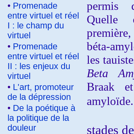
permis d
•
Promenade
entre virtuel et réel
Q
uelle 
I : le champ du
première
virtuel
béta-amyl
•
Promenade
entre virtuel et réel
les tauist
II : les enjeux du
Beta Am
virtuel
Braak et
•
L'art, promoteur
de la dépression
amyloïde.
•
De la poétique à
la politique de la
douleur
stades d