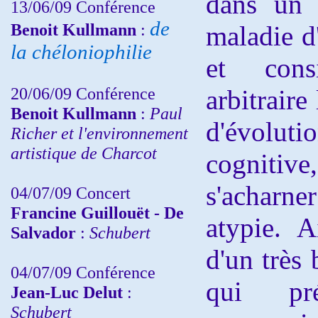
dans un 
13/06/09 Conférence
de
Benoit Kullmann
:
maladie d
la chéloniophilie
et cons
20/06/09 Conférence
arbitraire
Benoit Kullmann
:
Paul
d'évolut
Richer et l'environnement
artistique de Charcot
cognitiv
s'acharn
04/07/09 Concert
Francine Guillouët - De
atypie. A
Salvador
:
Schubert
d'un très 
04/07/09 Conférence
qui pr
Jean-Luc Delut
:
Schubert