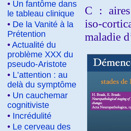
•
Un fantôme dans
C : aires
le tableau clinique
iso-cort
•
De la Vanité à la
Prétention
maladie d
•
Actualité du
problème XXX du
pseudo-Aristote
•
L'attention : au
delà du symptôme
•
Un cauchemar
cognitiviste
•
Incrédulité
•
Le cerveau des