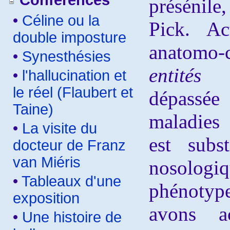
Conférences
présénile
•
Céline ou la
Pick. Ac
double imposture
anatomo-c
•
Synesthésies
entités
an
•
l'hallucination et
le réel (Flaubert et
dépassée
Taine)
maladies 
•
La visite du
est subst
docteur de Franz
van Miéris
nosologi
•
Tableaux d'une
phénotyp
exposition
avons ac
•
Une histoire de