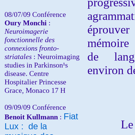
progre
agramma
08/07/09 Conférence
Oury Monchi
:
éprouver 
Neuroimagerie
fonctionnelle des
mémoire a
connexions fronto-
de lang
striatales
: Neuroimaging
studies in Parkinson¹s
environ d
disease. Centre
Hospitalier Princesse
Grace, Monaco 17 H
09/09/09 Conférence
Fiat
Benoit Kullmann
:
Le test
Lux : de la