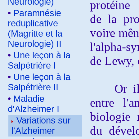
Neurologie)
protéine
•
Paramnésie
de la pro
reduplicative
voire mêm
(Magritte et la
Neurologie) II
l'alpha-sy
•
Une leçon à la
de Lewy, e
Salpétrière I
•
Une leçon à la
Or il ré
Salpétrière II
•
Maladie
entre l'a
d'Alzheimer I
biologie 
Variations sur
du dével
l'Alzheimer