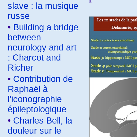
slave : la musique
russe
•
Building a bridge
between
neurology and art
: Charcot and
Richer
•
Contribution de
Raphaël à
l'iconographie
épileptologique
•
Charles Bell, la
douleur sur le