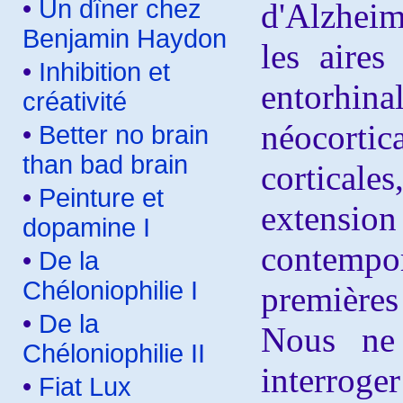
•
Un dîner chez
d'Alzheim
Benjamin Haydon
les aire
•
Inhibition et
entorhi
créativité
néocorti
•
Better no brain
than bad brain
corticale
•
Peinture et
extension 
dopamine I
contempor
•
De la
Chéloniophilie I
premières 
•
De la
Nous ne 
Chéloniophilie II
interroger
•
Fiat Lux