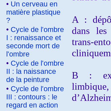
•
Un cerveau en
matière plastique
A : dépô
?
dans les 
•
Cycle de l'ombre
I : renaissance et
trans-ent
seconde mort de
cliniquem
l'ombre
•
Cycle de l'ombre
II : la naissance
B : exte
de la peinture
limbique,
•
Cycle de l'ombre
d’Alzheim
III : contours : le
regard en action