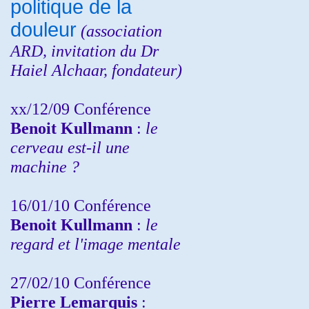
politique de la
douleur
(
association
ARD,
invitation
du Dr
Haiel Alchaar, fondateur)
xx/12/09 Conférence
Benoit Kullmann
:
le
cerveau est-il une
machine ?
16/01/10 Conférence
Benoit Kullmann
:
le
regard et l'image mentale
27/02/10 Conférence
P
ierre Lemarquis
: